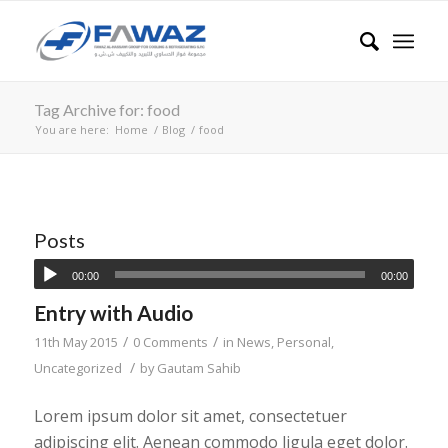
Tag Archive for: food
You are here:
Home
/
Blog
/
food
Posts
00:00
00:00
Entry with Audio
/
/
11th May 2015
0 Comments
in
News
,
Personal
,
/
Uncategorized
by
Gautam Sahib
Lorem ipsum dolor sit amet, consectetuer
adipiscing elit. Aenean commodo ligula eget dolor.