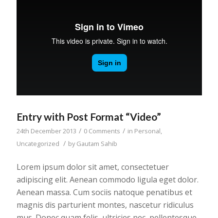
Entry with Post Format “Video”
/
/
24th December 2013
0 Comments
in
Personal
,
/
Uncategorized
by
Gautam Sahib
Lorem ipsum dolor sit amet, consectetuer
adipiscing elit. Aenean commodo ligula eget dolor.
Aenean massa. Cum sociis natoque penatibus et
magnis dis parturient montes, nascetur ridiculus
mus. Donec quam felis, ultricies nec, pellentesque